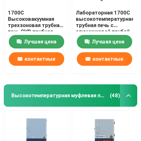
1700C
Лабораторная 1700C
Высоковакуумная
высокотемпературная
трехзоновая трубная
трубная печь с
печь CVD трубная
алюминиевой трубой
печь с водяными
и герметичной
Лучшая цена
Лучшая цена
фланцами
фланцей
охлаждения
контактные
контактные
данные
данные
Высокотемпературная муфлевая печь
(48)