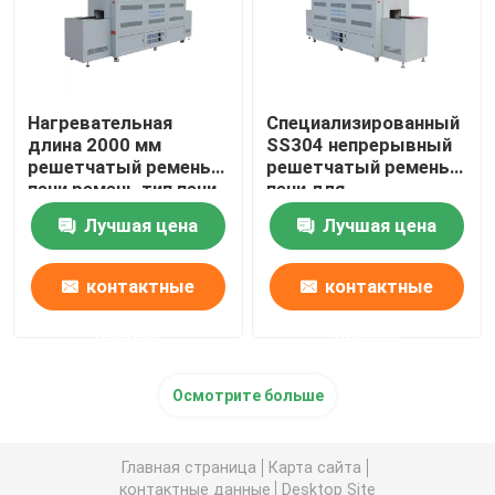
Нагревательная
Специализированный
длина 2000 мм
SS304 непрерывный
решетчатый ремень
решетчатый ремень
печи ремень тип печи
печи для
до 500 градусов C
промышленной
Лучшая цена
Лучшая цена
тепловой обработки
контактные
контактные
данные
данные
Осмотрите больше
Главная страница
Карта сайта
контактные данные
Desktop Site