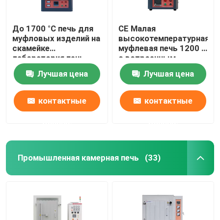
До 1700 °C печь для
CE Малая
муфловых изделий на
высокотемпературная
скамейке
муфлевая печь 1200 C
лаборатория печь
с встроенным
для муфловых
нагревательным
Лучшая цена
Лучшая цена
изделий с штангами
проводом
MoSi2
контактные
контактные
данные
данные
Промышленная камерная печь
(33)