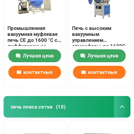
Промышленная
Печь с высоким
вакуумная муфлевая
вакуумным
печь CE до 1600 °C с
управлением
диффузионным
атмосферы до 1600C
вакуумным насосом
12x8x8′′ 8L
Лучшая цена
Лучшая цена
контактные
контактные
данные
данные
печь пояса сетки
(10)