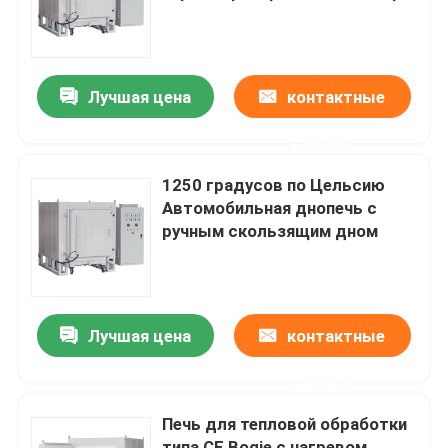
тележки
О нас
Лучшая цена
контактные
Экскурсия по заводу
данные
Контроль качества
1250 градусов по Цельсию
Автомобильная днопечь с
ручным скользящим дном
Запросите цитату
Programtherm
Лучшая цена
контактные
Высокотемпературная трубная печь
данные
Печь для тепловой обработки
Высокотемпературная муфлевая печь
типа CE Bogie с нагревом