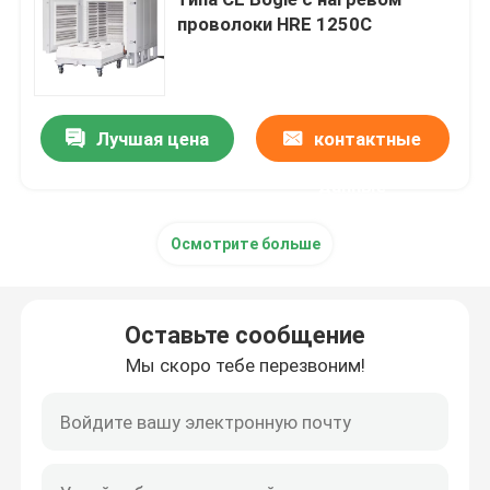
проволоки HRE 1250C
Промышленная камерная печь
Печь с регулируемой атмосферой
Лучшая цена
контактные
данные
печь шестка тележки
Осмотрите больше
печь пояса сетки
Оставьте сообщение
Печь подъемника
Мы скоро тебе перезвоним!
печь термической обработки
Водородная печь